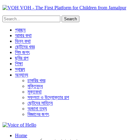
VOH - The First Platform for Children from Jamalpur
প্রচ্ছদ
আমার কথা
ভিন্ন কথা
ছোটদের খবর
শিশু জগৎ
ছবির গল্প
শিক্ষা
স্বাস্থ্য
অন্যান্য
চাকরির খবর
মুক্তিযুদ্ধ
মুক্তকথা
সফলতা ও উদ্যোক্তার গল্প
ছোটদের সাহিত্য
অজানা তথ্য
বিজ্ঞানের জগৎ
Home