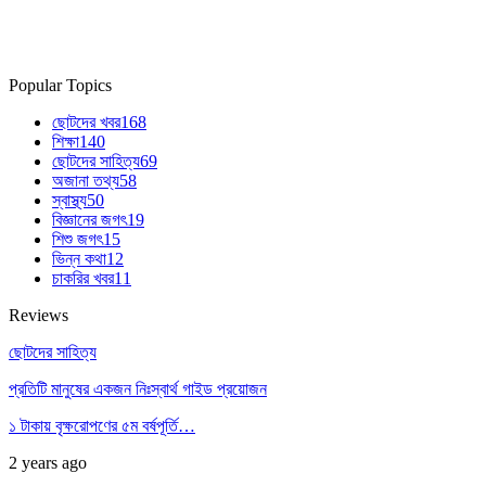
Popular Topics
ছোটদের খবর
168
শিক্ষা
140
ছোটদের সাহিত্য
69
অজানা তথ্য
58
স্বাস্থ্য
50
বিজ্ঞানের জগৎ
19
শিশু জগৎ
15
ভিন্ন কথা
12
চাকরির খবর
11
Reviews
ছোটদের সাহিত্য
প্রতিটি মানুষের একজন নিঃস্বার্থ গাইড প্রয়োজন
১ টাকায় বৃক্ষরোপণের ৫ম বর্ষপূর্তি…
2 years ago