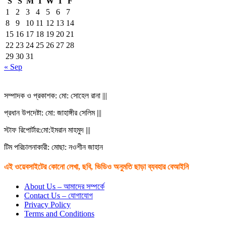
S
S
M
T
W
T
F
1
2
3
4
5
6
7
8
9
10
11
12
13
14
15
16
17
18
19
20
21
22
23
24
25
26
27
28
29
30
31
« Sep
সম্পাদক ও প্রকাশক: মো: সোহেল রানা |||
প্রধান উপদেষ্টা: মো: জাহাঙ্গীর সেলিম |||
স্টাফ রিপোর্টার:মো:ইমরান মাহমুদ |||
টিম পরিচালনাকারী: মোছা: নওশীন জাহান
এই ওয়েবসাইটের কোনো লেখা, ছবি, ভিডিও অনুমতি ছাড়া ব্যবহার বেআইনি
About Us – আমাদের সম্পর্কে
Contact Us – যোগাযোগ
Privacy Policy
Terms and Conditions