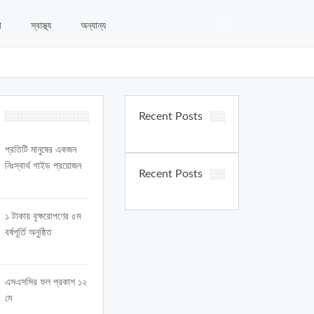
া
স্বাস্থ্য
অন্যান্য
Recent Posts
প্রতিটি মানুষের একজন
নিঃস্বার্থ গাইড প্রয়োজন
Recent Posts
১ টাকায় বৃক্ষরোপণের ৫ম
বর্ষপূর্তি অনুষ্ঠিত
এসএসসির ফল প্রকাশ ১২
মে