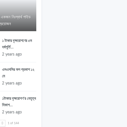
র একজন নিঃস্বার্থ গাইড
প্রয়োজন
১ টাকায় বৃক্ষরোপণের ৫ম
বর্ষপূর্তি…
2 years ago
এসএসসির ফল প্রকাশ ১২
মে
2 years ago
১টাকায় বৃক্ষরোপণ’র নেতৃত্ব
বিকাশ…
2 years ago
T
1 of 144