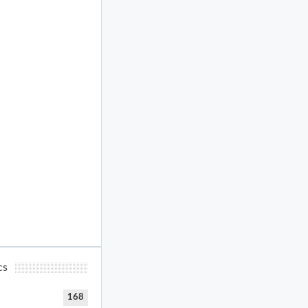
cs
168