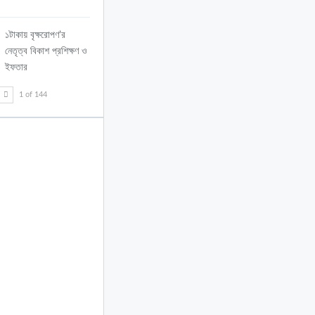
১টাকায় বৃক্ষরোপণ’র
নেতৃত্ব বিকাশ প্রশিক্ষণ ও
ইফতার
T
1 of 144