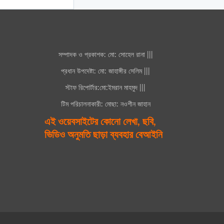
সম্পাদক ও প্রকাশক: মো: সোহেল রানা |||
প্রধান উপদেষ্টা: মো: জাহাঙ্গীর সেলিম |||
স্টাফ রিপোর্টার:মো:ইমরান মাহমুদ |||
টিম পরিচালনাকারী: মোছা: নওশীন জাহান
এই ওয়েবসাইটের কোনো লেখা, ছবি,
ভিডিও অনুমতি ছাড়া ব্যবহার বেআইনি