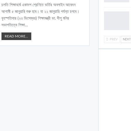
চলতি শিক্ষাবর্ষে একাদশ শ্রেণিতে ভর্তির অনলাইন আবেদন
আগামী ৫ জানুয়ারি শুরু হবে। যা ২২ জানুয়ারি পর্যন্ত চলবে।
বৃহস্পতিবার (২৩ ডিসেম্বর) শিক্ষামন্ত্রী ডা. দীপু মনির
সভাপতিত্বে শিক্ষা
…
READ MORE...
PREV
NEX