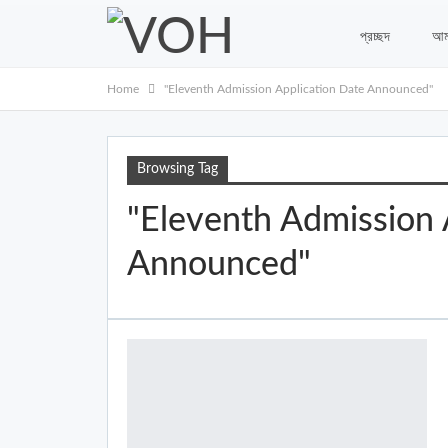
প্রচ্ছদ
আম
Home
"Eleventh Admission Application Date Announced"
Browsing Tag
"Eleventh Admission 
Announced"