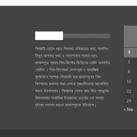
আমাদের সম্পর্কে
শিশুরাই তোলে ধরবে শিশুদের অধিকারের কথা, আপনিও
S
লিখুন আপনার কথা এ স্লোগানকে সামনে রেখে
1
জামালপুরে প্রথম শিশু-কিশোর ভিক্তিক একটা অনলাইন
পোর্টাল । শিশু-কিশোররা দেশপ্রেম ও সামাজিক
8
মূল্যবোধে পরষ্পর সৌহার্দ্যে হয়ে জামালপুরের শিশু-
15
কিশোদের কথাসহ সারা দেশকে সৃজনশীলতায় আলোকিত
করবে ইনশাল্লাহ। নিজেদের লেখার মধ্য দিয়ে প্রজন্মের
22
মিলনমেলায় সামাজিক উন্নয়নের চেতনায় এক অনন্য
29
দৃষ্টান্ত স্থাপন করবো জামালপুরকে ইতিহাসে।
« Sep