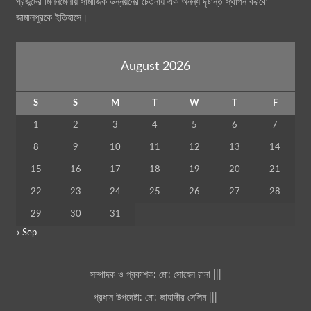
প্রজন্মের মিলনমেলায় সামাজিক উন্নয়নের চেতনায় এক অনন্য দৃষ্টান্ত স্থাপন করবো
জামালপুরকে ইতিহাসে।
August 2026
S
S
M
T
W
T
F
1
2
3
4
5
6
7
8
9
10
11
12
13
14
15
16
17
18
19
20
21
22
23
24
25
26
27
28
29
30
31
« Sep
সম্পাদক ও প্রকাশক: মো: সোহেল রানা |||
প্রধান উপদেষ্টা: মো: জাহাঙ্গীর সেলিম |||