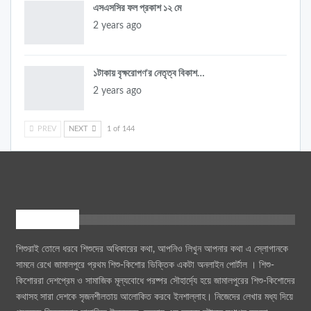
এসএসসির ফল প্রকাশ ১২ মে
2 years ago
১টাকায় বৃক্ষরোপণ’র নেতৃত্ব বিকাশ…
2 years ago
PREV
NEXT
1 of 144
আমাদের সম্পর্কে
শিশুরাই তোলে ধরবে শিশুদের অধিকারের কথা, আপনিও লিখুন আপনার কথা এ স্লোগানকে
সামনে রেখে জামালপুরে প্রথম শিশু-কিশোর ভিক্তিক একটা অনলাইন পোর্টাল । শিশু-
কিশোররা দেশপ্রেম ও সামাজিক মূল্যবোধে পরষ্পর সৌহার্দ্যে হয়ে জামালপুরের শিশু-কিশোদের
কথাসহ সারা দেশকে সৃজনশীলতায় আলোকিত করবে ইনশাল্লাহ। নিজেদের লেখার মধ্য দিয়ে