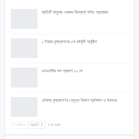
প্রতিটি মানুষের একজন নিঃস্বার্থ গাইড প্রয়োজন
১ টাকায় বৃক্ষরোপণের ৫ম বর্ষপূর্তি অনুষ্ঠিত
এসএসসির ফল প্রকাশ ১২ মে
১টাকায় বৃক্ষরোপণ’র নেতৃত্ব বিকাশ প্রশিক্ষণ ও ইফতার
PREV
NEXT
1 of 144