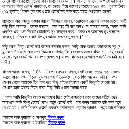
ভেঙে রাসেল করেছেন ১৪৫ বার লাফানোর রেকর্ড।। আর ১ মিনিটে এক পায়ে ২৫৬ বার
লাফানোর বিশ্ব রেকর্ড থাকলেও, তা ভেঙে দিয়ে রাসেল পেরেছেন ২৫৮ বার। বৃহস্পতিবার
(২৯ জুলাই) গিনেস বুক অব ওয়ার্ল্ড রেকর্ডসের সনদপত্র হাতে পেয়েছেন রাসেল।
রাসেলের বাবা বজলুর রহমান জাগো নিউজকে বলেন, ‘ছোটবেলা থেকেই আমার ছেলে একটি
দড়ি নিয়ে লাফাত। তাকে বলতাম, এসব করে কী হবে বাবা? সে আমাকে বলত, আব্বা আমি
একদিন এই খেলা দিয়েই তোমাদের মুখ উজ্জ্বল করব। আজ সে আমাদের মুখ উজ্জ্বল
করেছে। সত্যি তার এই উপহার আমরা কখনও ভুলব না।’
দড়ি লাফে বিশ্ব রেকর্ড করা রাসেল ইসলাম বলেন, ‘দড়ি লাফ আমার ছোটবেলার স্বপ্ন।
ইন্টারনেটে দড়ি লাফের ওপর ভিডিও দেখতাম, বিশ্ব রেকর্ডে নজরে রাখতাম। সেই রেকর্ড
ভেঙে নতুন রেকর্ড গড়ার স্বপ্ন দেখতাম। স্বপ্ন বাস্তবায়নে আমি প্রতিনিয়ত চর্চা করে
যাই।
রাসেল আরও বলেন, ‘দীর্ঘদিন চর্চার পরে যখন দেখলাম, সেই রেকর্ড ভেঙে নতুন রেকর্ড
করতে পারব, তখন গিনেস বুক অব ওয়ার্ল্ড রেকর্ডসে চ্যালেঞ্জিং আবেদন করি। এরপর
সেখান থেকে আমাকে তিন মাস পরে কিছু গাইডলাইনসহ একটি রিপ্লাই দেওয়া হয়।
সেখানে তারা তাদের নিয়ম মতো কিছু ভিডিও চায় আমার কাছে।
‘এরপর আমি কিছুদিন আরও মনোযোগ দিয়ে সেই কাজগুলো করে তাদের পঠিয়ে দেই।
অবশেষে আমি বিশ্ব রেকর্ড ভেঙে নতুন রেকর্ড করি। যার জন্য আমাকে দুটি সনদপত্র
দেওয়া হয়। আমি গিনেস ওয়ার্ল্ড রেকর্ডস কর্তৃপক্ষকে ধন্যবাদ জানাই। সূত্র:জাগোনিউজ
“ভয়েস অফ হ্যালো”র ফেসবুক
ক্লিক করুন
“ভয়েস অফ হ্যালো”র ইউটিউব
ক্লিক করুন