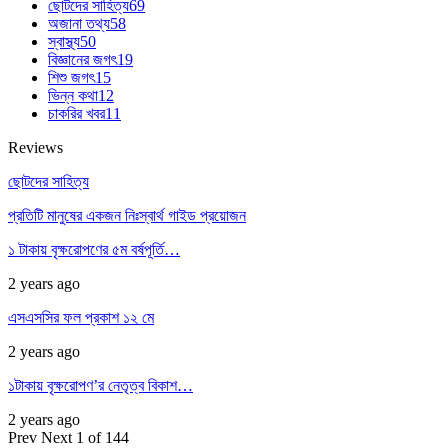
ছোটদের সাহিত্য
69
অজানা তথ্য
58
স্বাস্থ্য
50
বিজ্ঞানের জগৎ
19
শিশু জগৎ
15
ভিন্ন কথা
12
চাকরির খবর
11
Reviews
ছোটদের সাহিত্য
প্রতিটি মানুষের একজন নিঃস্বার্থ গাইড প্রয়োজন
১ টাকায় বৃক্ষরোপণের ৫ম বর্ষপূর্তি…
2 years ago
এসএসসির ফল প্রকাশ ১২ মে
2 years ago
১টাকায় বৃক্ষরোপণ’র নেতৃত্ব বিকাশ…
2 years ago
Prev
Next
1 of 144