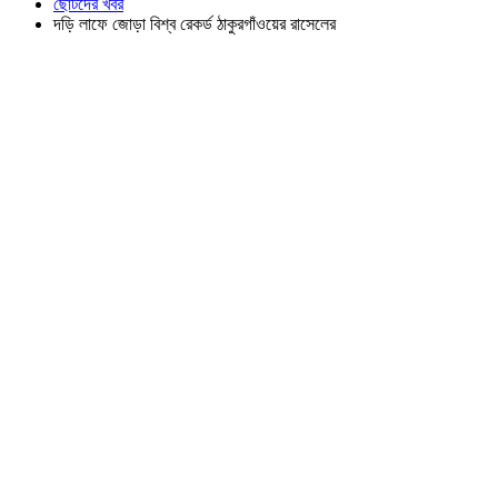
ছোটদের খবর
দড়ি লাফে জোড়া বিশ্ব রেকর্ড ঠাকুরগাঁওয়ের রাসেলের