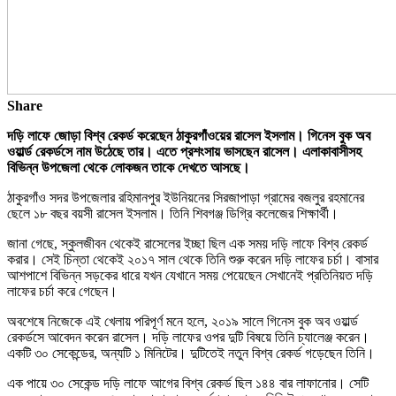
Share
দড়ি লাফে জোড়া বিশ্ব রেকর্ড করেছেন ঠাকুরগাঁওয়ের রাসেল ইসলাম। গিনেস বুক অব
ওয়ার্ল্ড রেকর্ডসে নাম উঠেছে তার। এতে প্রশংসায় ভাসছেন রাসেল। এলাকাবাসীসহ
বিভিন্ন উপজেলা থেকে লোকজন তাকে দেখতে আসছে।
ঠাকুরগাঁও সদর উপজেলার রহিমানপুর ইউনিয়নের সিরজাপাড়া গ্রামের বজলুর রহমানের
ছেলে ১৮ বছর বয়সী রাসেল ইসলাম। তিনি শিবগঞ্জ ডিগ্রি কলেজের শিক্ষার্থী।
জানা গেছে, স্কুলজীবন থেকেই রাসেলের ইচ্ছা ছিল এক সময় দড়ি লাফে বিশ্ব রেকর্ড
করার। সেই চিন্তা থেকেই ২০১৭ সাল থেকে তিনি শুরু করেন দড়ি লাফের চর্চা। বাসার
আশপাশে বিভিন্ন সড়কের ধারে যখন যেখানে সময় পেয়েছেন সেখানেই প্রতিনিয়ত দড়ি
লাফের চর্চা করে গেছেন।
অবশেষে নিজেকে এই খেলায় পরিপূর্ণ মনে হলে, ২০১৯ সালে গিনেস বুক অব ওয়ার্ল্ড
রেকর্ডসে আবেদন করেন রাসেল। দড়ি লাফের ওপর দুটি বিষয়ে তিনি চ্যালেঞ্জ করেন।
একটি ৩০ সেকেন্ডের, অন্যটি ১ মিনিটের। দুটিতেই নতুন বিশ্ব রেকর্ড গড়েছেন তিনি।
এক পায়ে ৩০ সেকেন্ড দড়ি লাফে আগের বিশ্ব রেকর্ড ছিল ১৪৪ বার লাফানোর। সেটি