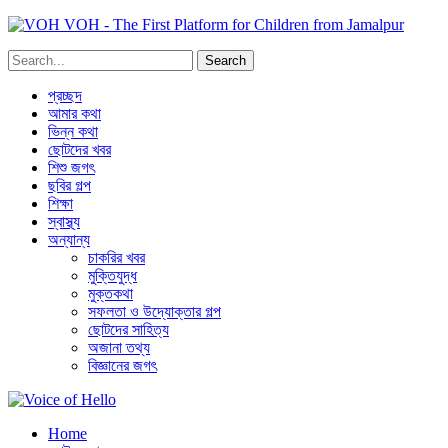
VOH - The First Platform for Children from Jamalpur
প্রচ্ছদ
আমার কথা
ভিন্ন কথা
ছোটদের খবর
শিশু জগৎ
ছবির গল্প
শিক্ষা
স্বাস্থ্য
অন্যান্য
চাকরির খবর
মুক্তিযুদ্ধ
মুক্তকথা
সফলতা ও উদ্যোক্তার গল্প
ছোটদের সাহিত্য
অজানা তথ্য
বিজ্ঞানের জগৎ
Home