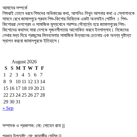
আমাদের সম্পর্কে
শিশুরাই তোলে ধরবে শিশুদের অধিকারের কথা, আপনিও লিখুন আপনার কথা এ স্লোগানকে
সামনে রেখে জামালপুরে প্রথম শিশু-কিশোর ভিক্তিক একটা অনলাইন পোর্টাল । শিশু-
কিশোররা দেশপ্রেম ও সামাজিক মূল্যবোধে পরষ্পর সৌহার্দ্যে হয়ে জামালপুরের শিশু-
কিশোদের কথাসহ সারা দেশকে সৃজনশীলতায় আলোকিত করবে ইনশাল্লাহ। নিজেদের
লেখার মধ্য দিয়ে প্রজন্মের মিলনমেলায় সামাজিক উন্নয়নের চেতনায় এক অনন্য দৃষ্টান্ত
স্থাপন করবো জামালপুরকে ইতিহাসে।
August 2026
S
S
M
T
W
T
F
1
2
3
4
5
6
7
8
9
10
11
12
13
14
15
16
17
18
19
20
21
22
23
24
25
26
27
28
29
30
31
« Sep
সম্পাদক ও প্রকাশক: মো: সোহেল রানা |||
প্রধান উপদেষ্টা: মো: জাহাঙ্গীর সেলিম |||