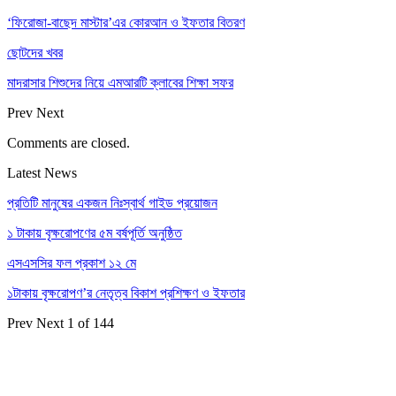
‘ফিরোজা-বাছেদ মাস্টার’এর কোরআন ও ইফতার বিতরণ
ছোটদের খবর
মাদরাসার শিশুদের নিয়ে এমআরটি ক্লাবের শিক্ষা সফর
Prev
Next
Comments are closed.
Latest News
প্রতিটি মানুষের একজন নিঃস্বার্থ গাইড প্রয়োজন
১ টাকায় বৃক্ষরোপণের ৫ম বর্ষপূর্তি অনুষ্ঠিত
এসএসসির ফল প্রকাশ ১২ মে
১টাকায় বৃক্ষরোপণ’র নেতৃত্ব বিকাশ প্রশিক্ষণ ও ইফতার
Prev
Next
1 of 144