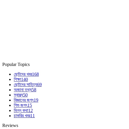
Popular Topics
ছোটদের খবর
168
শিক্ষা
140
ছোটদের সাহিত্য
69
অজানা তথ্য
58
স্বাস্থ্য
50
বিজ্ঞানের জগৎ
19
শিশু জগৎ
15
ভিন্ন কথা
12
চাকরির খবর
11
Reviews