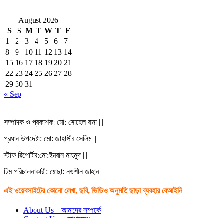
August 2026
S
S
M
T
W
T
F
1
2
3
4
5
6
7
8
9
10
11
12
13
14
15
16
17
18
19
20
21
22
23
24
25
26
27
28
29
30
31
« Sep
সম্পাদক ও প্রকাশক: মো: সোহেল রানা |||
প্রধান উপদেষ্টা: মো: জাহাঙ্গীর সেলিম |||
স্টাফ রিপোর্টার:মো:ইমরান মাহমুদ |||
টিম পরিচালনাকারী: মোছা: নওশীন জাহান
এই ওয়েবসাইটের কোনো লেখা, ছবি, ভিডিও অনুমতি ছাড়া ব্যবহার বেআইনি
About Us – আমাদের সম্পর্কে