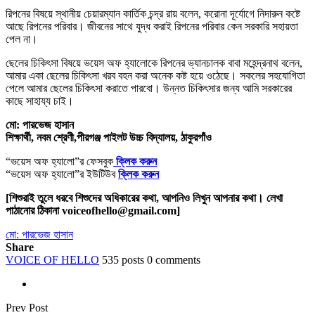
রিপনের বিষয়ে স্থানীয় চেয়ারম্যান কার্তিক চন্দ্র রায় বলেন, করোনা দূর্যোগে নিদারুন কষ্টে
আছে রিপনের পরিবার। জীবনের সাথে যুদ্ধ করাই রিপনের পরিবার কেন সরকারি সহায়তা
পেল না।
ছেলের চিকিৎসা বিষয়ে ভয়েস অফ হ্যালোকে রিপনের ভ্যানচালক বাবা মহেন্দ্রনাথ বলেন,
আমার একা ছেলের চিকিৎসা খরব বহন করা অনেক কষ্ট হয়ে ওঠেছে। সকলের সহযোগিতা
পেলে আমার ছেলের চিকিৎসা করাতে পারবো। উন্নত চিকিৎসার জন্য আমি সরকারের
কাছে সাহায্য চাই।
মো: পারভেজ হাসান
শিক্ষার্থী, নবম শ্রেণী,পীরগঞ্জ পাইলট উচ্চ বিদ্যালয়, ঠাকুরগাঁও
“ভয়েস অফ হ্যালো”র ফেসবুক
ক্লিক করুন
“ভয়েস অফ হ্যালো”র ইউটিউব
ক্লিক করুন
[শিশুরাই তুলে ধরবে শিশুদের অধিকারের কথা, আপনিও লিখুন আপনার কথা। লেখা
পাঠানোর ঠিকানা voiceofhello@gmail.com]
মো: পারভেজ হাসান
Share
VOICE OF HELLO
535 posts
0 comments
Prev Post