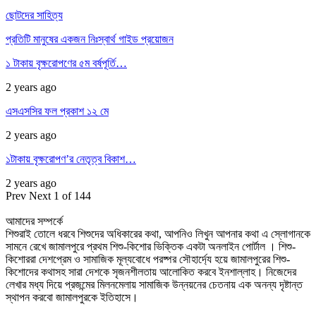
ছোটদের সাহিত্য
প্রতিটি মানুষের একজন নিঃস্বার্থ গাইড প্রয়োজন
১ টাকায় বৃক্ষরোপণের ৫ম বর্ষপূর্তি…
2 years ago
এসএসসির ফল প্রকাশ ১২ মে
2 years ago
১টাকায় বৃক্ষরোপণ’র নেতৃত্ব বিকাশ…
2 years ago
Prev
Next
1 of 144
আমাদের সম্পর্কে
শিশুরাই তোলে ধরবে শিশুদের অধিকারের কথা, আপনিও লিখুন আপনার কথা এ স্লোগানকে
সামনে রেখে জামালপুরে প্রথম শিশু-কিশোর ভিক্তিক একটা অনলাইন পোর্টাল । শিশু-
কিশোররা দেশপ্রেম ও সামাজিক মূল্যবোধে পরষ্পর সৌহার্দ্যে হয়ে জামালপুরের শিশু-
কিশোদের কথাসহ সারা দেশকে সৃজনশীলতায় আলোকিত করবে ইনশাল্লাহ। নিজেদের
লেখার মধ্য দিয়ে প্রজন্মের মিলনমেলায় সামাজিক উন্নয়নের চেতনায় এক অনন্য দৃষ্টান্ত
স্থাপন করবো জামালপুরকে ইতিহাসে।