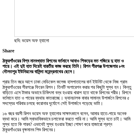
ছবি: ভয়েস অফ হ্যালো
Share
ঠাকুরগাঁওয়ের বিশ্ব মানবখ্যাত রিপনের বর্তমানে আবাও শিকড়ের মত গজিয়ে দু হাত ও
পায়ে। এই দুই হাত দিয়েই যারতীয় কাজ করছে তিনি। রিপন পীরগঞ্জ উপজেলার ৮নং
দৌলতপুর ইউনিয়নের বাসিন্দা মহেন্দ্রনাথের ছেলে।
প্রায় তিন বছর আগে ঢাকা মেডিকেল কলেজ হাসপাতালের বার্ন ইউনিট থেকে নিজ গ্রাম
ঠাকুরগাঁওয়ের পীরগঞ্জে ফিরেন রিপন। তিনটি অপারেশন করার পর কিছুটা সুস্থ হন। কিন্তু
বাড়িতে এসে টাকার অভাবে চিকিৎসা বন্ধ হওয়ায় খারাপ হতে থাকে রিপনের শরীর। রিপনে
বর্তমানে হাত ও পায়ের ব্যথায় কাতরাচ্ছে। ভ্যানচালক বাবার সামান্য উপার্জনে রিপনের ৫
সদস্যের পরিবার চলছে করোনার দূর্যোগে সেই উপার্জনে পড়েছে ভাটা।
১৬ বছর বয়সী রিপন ভয়েস অফ হ্যালোর সাক্ষাৎকালে বলেন, আমার হাতে-পায়ে অনেক
ব্যথা করে। আমি স্বাভাবিকভাবে চলাফেরা করতে পারি না। আমি সুস্থ হতে চাই। আমি
সুস্থ হতে কি পারব? এভাবেই সুস্থ হওয়ার ইচ্ছা পোষণ করে হাজারো প্রশ্ন
ঠাকুরগাঁওয়ের বৃক্ষমানব শিশু রিপনের।