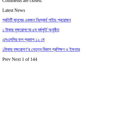
Comments are closed.
Latest News
প্রতিটি মানুষের একজন নিঃস্বার্থ গাইড প্রয়োজন
১ টাকায় বৃক্ষরোপণের ৫ম বর্ষপূর্তি অনুষ্ঠিত
এসএসসির ফল প্রকাশ ১২ মে
১টাকায় বৃক্ষরোপণ’র নেতৃত্ব বিকাশ প্রশিক্ষণ ও ইফতার
Prev
Next
1 of 144