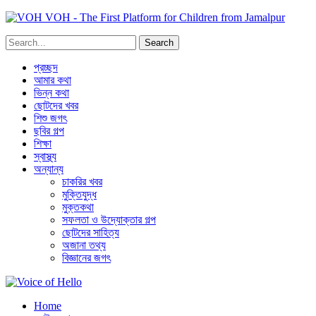
VOH - The First Platform for Children from Jamalpur
প্রচ্ছদ
আমার কথা
ভিন্ন কথা
ছোটদের খবর
শিশু জগৎ
ছবির গল্প
শিক্ষা
স্বাস্থ্য
অন্যান্য
চাকরির খবর
মুক্তিযুদ্ধ
মুক্তকথা
সফলতা ও উদ্যোক্তার গল্প
ছোটদের সাহিত্য
অজানা তথ্য
বিজ্ঞানের জগৎ
Home