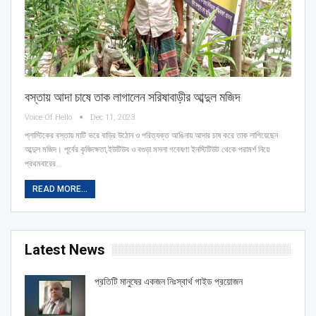
বস্তায় আদা চাষে তাক লাগালেন সরিষাবাড়ীর আব্দুল মজিদ
Voice Of Hello
Dec 11, 2023
প্লাস্টিকের বস্তায় মাটি ভরে বাড়ির উঠোন ও পরিত্যক্ত আঙিনায় আদার চাষ করে তাক লাগিয়েছেন
আব্দুল মজিদ। পূর্বের কৃষিদক্ষতা,ইউটিউব ও বগুড়া মসলা গবেষণা ইনস্টিটিউট থেকে পরামর্শ নিয়ে
প্রথমবারের
…
READ MORE...
Latest News
প্রতিটি মানুষের একজন নিঃস্বার্থ গাইড প্রয়োজন