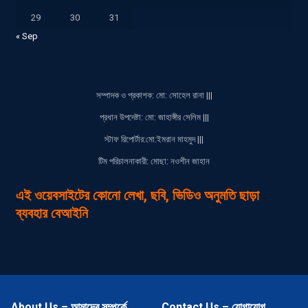
29
30
31
« Sep
সম্পাদক ও প্রকাশক: মো: সোহেল রানা |||
প্রধান উপদেষ্টা: মো: জাহাঙ্গীর সেলিম |||
স্টাফ রিপোর্টার:মো:ইমরান মাহমুদ |||
টিম পরিচালনাকারী: মোছা: নওশীন জাহান
এই ওয়েবসাইটের কোনো লেখা, ছবি, ভিডিও অনুমতি ছাড়া
ব্যবহার বেআইনি
About Us – আমাদের সম্পর্কে
Contact Us – যোগাযোগ