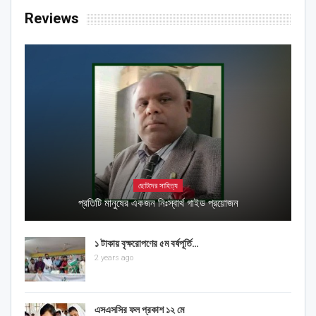
Reviews
ছোটদের সাহিত্য
প্রতিটি মানুষের একজন নিঃস্বার্থ গাইড প্রয়োজন
১ টাকায় বৃক্ষরোপণের ৫ম বর্ষপূর্তি…
2 years ago
এসএসসির ফল প্রকাশ ১২ মে