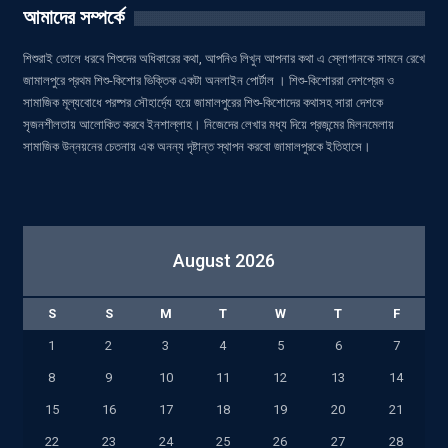
আমাদের সম্পর্কে
শিশুরাই তোলে ধরবে শিশুদের অধিকারের কথা, আপনিও লিখুন আপনার কথা এ স্লোগানকে সামনে রেখে
জামালপুরে প্রথম শিশু-কিশোর ভিক্তিক একটা অনলাইন পোর্টাল । শিশু-কিশোররা দেশপ্রেম ও
সামাজিক মূল্যবোধে পরষ্পর সৌহার্দ্যে হয়ে জামালপুরের শিশু-কিশোদের কথাসহ সারা দেশকে
সৃজনশীলতায় আলোকিত করবে ইনশাল্লাহ। নিজেদের লেখার মধ্য দিয়ে প্রজন্মের মিলনমেলায়
সামাজিক উন্নয়নের চেতনায় এক অনন্য দৃষ্টান্ত স্থাপন করবো জামালপুরকে ইতিহাসে।
August 2026
S
S
M
T
W
T
F
1
2
3
4
5
6
7
8
9
10
11
12
13
14
15
16
17
18
19
20
21
22
23
24
25
26
27
28