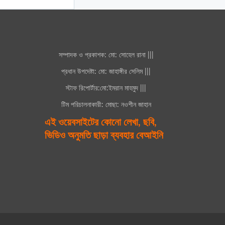
সম্পাদক ও প্রকাশক: মো: সোহেল রানা |||
প্রধান উপদেষ্টা: মো: জাহাঙ্গীর সেলিম |||
স্টাফ রিপোর্টার:মো:ইমরান মাহমুদ |||
টিম পরিচালনাকারী: মোছা: নওশীন জাহান
এই ওয়েবসাইটের কোনো লেখা, ছবি,
ভিডিও অনুমতি ছাড়া ব্যবহার বেআইনি