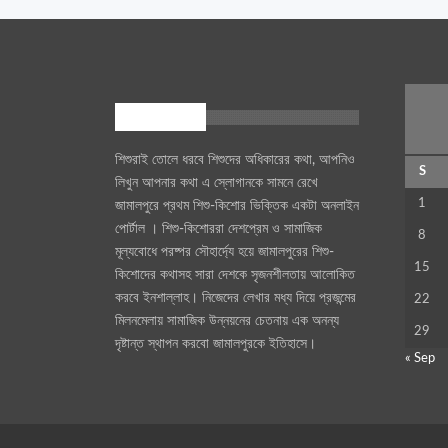
আমাদের সম্পর্কে
শিশুরাই তোলে ধরবে শিশুদের অধিকারের কথা, আপনিও
S
লিখুন আপনার কথা এ স্লোগানকে সামনে রেখে
1
জামালপুরে প্রথম শিশু-কিশোর ভিক্তিক একটা অনলাইন
পোর্টাল । শিশু-কিশোররা দেশপ্রেম ও সামাজিক
8
মূল্যবোধে পরষ্পর সৌহার্দ্যে হয়ে জামালপুরের শিশু-
15
কিশোদের কথাসহ সারা দেশকে সৃজনশীলতায় আলোকিত
করবে ইনশাল্লাহ। নিজেদের লেখার মধ্য দিয়ে প্রজন্মের
22
মিলনমেলায় সামাজিক উন্নয়নের চেতনায় এক অনন্য
29
দৃষ্টান্ত স্থাপন করবো জামালপুরকে ইতিহাসে।
« Sep