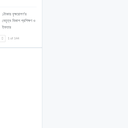
১টাকায় বৃক্ষরোপণ’র
নেতৃত্ব বিকাশ প্রশিক্ষণ ও
ইফতার
T
1 of 144