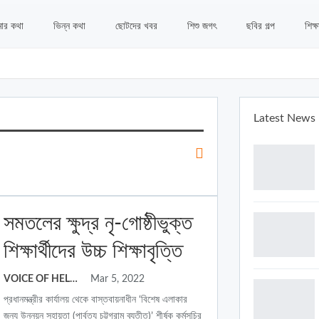
ার কথা
ভিন্ন কথা
ছোটদের খবর
শিশু জগৎ
ছবির গল্প
শিক্ষ
Latest News
সমতলের ক্ষুদ্র নৃ-গোষ্ঠীভুক্ত
শিক্ষার্থীদের উচ্চ শিক্ষাবৃত্তি
VOICE OF HELLO
Mar 5, 2022
প্রধানমন্ত্রীর কার্যালয় থেকে বাস্তবায়নাধীন ‘বিশেষ এলাকার
জন্য উন্নয়ন সহায়তা (পার্বত্য চট্টগ্রাম ব্যতীত)’ শীর্ষক কর্মসূচির