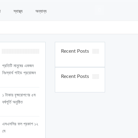
া
স্বাস্থ্য
অন্যান্য
Recent Posts
প্রতিটি মানুষের একজন
নিঃস্বার্থ গাইড প্রয়োজন
Recent Posts
১ টাকায় বৃক্ষরোপণের ৫ম
বর্ষপূর্তি অনুষ্ঠিত
এসএসসির ফল প্রকাশ ১২
মে