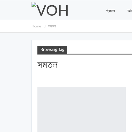
প্রচ্ছদ
আম
Home
সমতল
Browsing Tag
সমতল