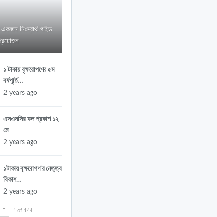
র একজন নিঃস্বার্থ গাইড
প্রয়োজন
১ টাকায় বৃক্ষরোপণের ৫ম
বর্ষপূর্তি…
2 years ago
এসএসসির ফল প্রকাশ ১২
মে
2 years ago
১টাকায় বৃক্ষরোপণ’র নেতৃত্ব
বিকাশ…
2 years ago
T
1 of 144