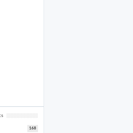
cs
168