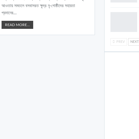
আওতায় সমতলে বসবাসরত ক্ষুদ্র নৃ-গোষ্ঠীদের সহায়তা
প্রদানের
…
READ MORE...
PREV
NEX