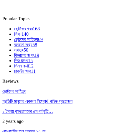
Popular Topics
ছোটদের খবর
168
শিক্ষা
140
ছোটদের সাহিত্য
69
অজানা তথ্য
58
স্বাস্থ্য
50
বিজ্ঞানের জগৎ
19
শিশু জগৎ
15
ভিন্ন কথা
12
চাকরির খবর
11
Reviews
ছোটদের সাহিত্য
প্রতিটি মানুষের একজন নিঃস্বার্থ গাইড প্রয়োজন
১ টাকায় বৃক্ষরোপণের ৫ম বর্ষপূর্তি…
2 years ago
এসএসসির ফল প্রকাশ ১২ মে