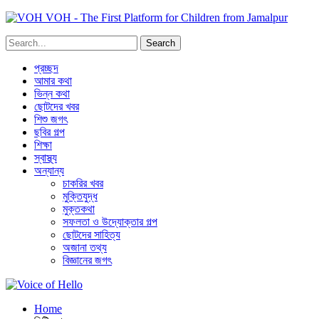
VOH - The First Platform for Children from Jamalpur
প্রচ্ছদ
আমার কথা
ভিন্ন কথা
ছোটদের খবর
শিশু জগৎ
ছবির গল্প
শিক্ষা
স্বাস্থ্য
অন্যান্য
চাকরির খবর
মুক্তিযুদ্ধ
মুক্তকথা
সফলতা ও উদ্যোক্তার গল্প
ছোটদের সাহিত্য
অজানা তথ্য
বিজ্ঞানের জগৎ
Home