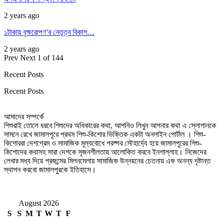
2 years ago
১টাকায় বৃক্ষরোপণ’র নেতৃত্ব বিকাশ…
2 years ago
Prev
Next
1 of 144
Recent Posts
Recent Posts
আমাদের সম্পর্কে
শিশুরাই তোলে ধরবে শিশুদের অধিকারের কথা, আপনিও লিখুন আপনার কথা এ স্লোগানকে
সামনে রেখে জামালপুরে প্রথম শিশু-কিশোর ভিক্তিক একটা অনলাইন পোর্টাল । শিশু-
কিশোররা দেশপ্রেম ও সামাজিক মূল্যবোধে পরষ্পর সৌহার্দ্যে হয়ে জামালপুরের শিশু-
কিশোদের কথাসহ সারা দেশকে সৃজনশীলতায় আলোকিত করবে ইনশাল্লাহ। নিজেদের
লেখার মধ্য দিয়ে প্রজন্মের মিলনমেলায় সামাজিক উন্নয়নের চেতনায় এক অনন্য দৃষ্টান্ত
স্থাপন করবো জামালপুরকে ইতিহাসে।
August 2026
S
S
M
T
W
T
F