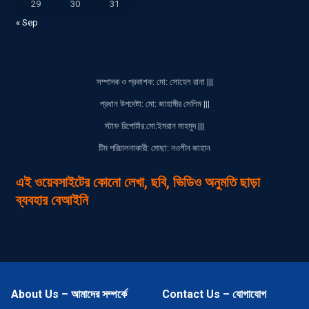
29
30
31
« Sep
সম্পাদক ও প্রকাশক: মো: সোহেল রানা |||
প্রধান উপদেষ্টা: মো: জাহাঙ্গীর সেলিম |||
স্টাফ রিপোর্টার:মো:ইমরান মাহমুদ |||
টিম পরিচালনাকারী: মোছা: নওশীন জাহান
এই ওয়েবসাইটের কোনো লেখা, ছবি, ভিডিও অনুমতি ছাড়া
ব্যবহার বেআইনি
About Us – আমাদের সম্পর্কে
Contact Us – যোগাযোগ