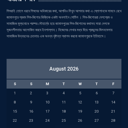
শিশুরাই তোলে ধরবে শিশুদের অধিকারের কথা, আপনিও লিখুন আপনার কথা এ স্লোগানকে সামনে রেখে
জামালপুরে প্রথম শিশু-কিশোর ভিক্তিক একটা অনলাইন পোর্টাল । শিশু-কিশোররা দেশপ্রেম ও
সামাজিক মূল্যবোধে পরষ্পর সৌহার্দ্যে হয়ে জামালপুরের শিশু-কিশোদের কথাসহ সারা দেশকে
সৃজনশীলতায় আলোকিত করবে ইনশাল্লাহ। নিজেদের লেখার মধ্য দিয়ে প্রজন্মের মিলনমেলায়
সামাজিক উন্নয়নের চেতনায় এক অনন্য দৃষ্টান্ত স্থাপন করবো জামালপুরকে ইতিহাসে।
August 2026
S
S
M
T
W
T
F
1
2
3
4
5
6
7
8
9
10
11
12
13
14
15
16
17
18
19
20
21
22
23
24
25
26
27
28