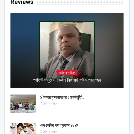
Reviews
ছোটদের সাহিত্য
প্রতিটি মানুষের একজন নিঃস্বার্থ গাইড প্রয়োজন
১ টাকায় বৃক্ষরোপণের ৫ম বর্ষপূর্তি…
2 years ago
এসএসসির ফল প্রকাশ ১২ মে
2 years ago