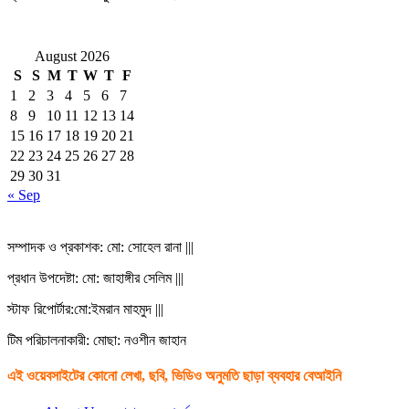
August 2026
S
S
M
T
W
T
F
1
2
3
4
5
6
7
8
9
10
11
12
13
14
15
16
17
18
19
20
21
22
23
24
25
26
27
28
29
30
31
« Sep
সম্পাদক ও প্রকাশক: মো: সোহেল রানা |||
প্রধান উপদেষ্টা: মো: জাহাঙ্গীর সেলিম |||
স্টাফ রিপোর্টার:মো:ইমরান মাহমুদ |||
টিম পরিচালনাকারী: মোছা: নওশীন জাহান
এই ওয়েবসাইটের কোনো লেখা, ছবি, ভিডিও অনুমতি ছাড়া ব্যবহার বেআইনি