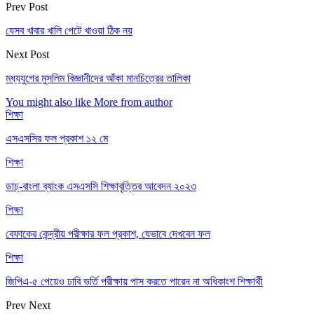
Prev Post
যেসব খাবার খালি পেটে খাওয়া ঠিক নয়
Next Post
মধ্যযুগের মুসলিম বিজ্ঞানীদের আঁকা মানচিত্রের তালিকা
You might also like
More from author
শিক্ষা
এসএসসির ফল প্রকাশ ১২ মে
শিক্ষা
ডাচ্-বাংলা ব্যাংক এসএসসি শিক্ষাবৃত্তির আবেদন ২০২৩
শিক্ষা
বেফাকের কেন্দ্রীয় পরীক্ষার ফল প্রকাশ, যেভাবে দেখবেন ফল
শিক্ষা
জিপিএ-৫ পেয়েও ঢাবি ভর্তি পরীক্ষায় পাস করতে পারেন না অধিকাংশ শিক্ষার্থী
Prev
Next