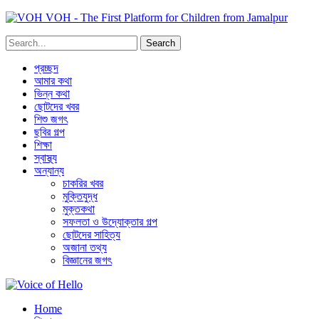
VOH - The First Platform for Children from Jamalpur
প্রচ্ছদ
আমার কথা
ভিন্ন কথা
ছোটদের খবর
শিশু জগৎ
ছবির গল্প
শিক্ষা
স্বাস্থ্য
অন্যান্য
চাকরির খবর
মুক্তিযুদ্ধ
মুক্তকথা
সফলতা ও উদ্যোক্তার গল্প
ছোটদের সাহিত্য
অজানা তথ্য
বিজ্ঞানের জগৎ
Home