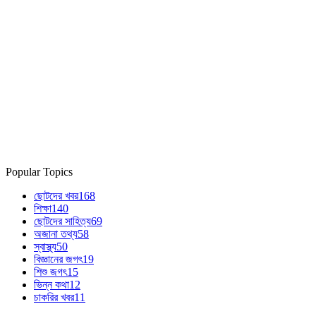
Popular Topics
ছোটদের খবর
168
শিক্ষা
140
ছোটদের সাহিত্য
69
অজানা তথ্য
58
স্বাস্থ্য
50
বিজ্ঞানের জগৎ
19
শিশু জগৎ
15
ভিন্ন কথা
12
চাকরির খবর
11