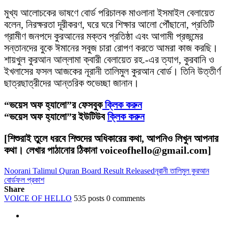
মুখ্য আলোচকের ভাষণে বোর্ড পরিচালক মাওলানা ইসমাইল বেলায়েত
বলেন, নিরক্ষরতা দূরীকরণ, ঘরে ঘরে শিক্ষার আলো পৌঁছানো, প্রতিটি
গ্রামীণ জনপদে কুরআনের মক্তব প্রতিষ্ঠা এবং আগামী প্রজন্মের
সন্তানদের বুকে ঈমানের সবুজ চারা রোপণ করতে আমরা কাজ করছি।
শায়খুল কুরআন আল্লামা ক্বারী বেলায়েত রহ.-এর ত্যাগ, কুরবানি ও
ইখলাসের ফসল আজকের নূরানী তালিমুল কুরআন বোর্ড। তিনি উত্তীর্ণ
ছাত্রছাত্রীদের আন্তরিক শুভেচ্ছা জানান।
“ভয়েস অফ হ্যালো”র ফেসবুক
ক্লিক করুন
“ভয়েস অফ হ্যালো”র ইউটিউব
ক্লিক করুন
[শিশুরাই তুলে ধরবে শিশুদের অধিকারের কথা, আপনিও লিখুন আপনার
কথা। লেখার পাঠানোর ঠিকানা voiceofhello@gmail.com]
Noorani Talimul Quran Board Result Released
নূরানী তালিমুল কুরআন
বোর্ড
ফল প্রকাশ
Share
VOICE OF HELLO
535 posts
0 comments