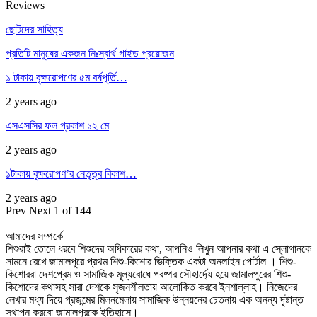
Reviews
ছোটদের সাহিত্য
প্রতিটি মানুষের একজন নিঃস্বার্থ গাইড প্রয়োজন
১ টাকায় বৃক্ষরোপণের ৫ম বর্ষপূর্তি…
2 years ago
এসএসসির ফল প্রকাশ ১২ মে
2 years ago
১টাকায় বৃক্ষরোপণ’র নেতৃত্ব বিকাশ…
2 years ago
Prev
Next
1 of 144
আমাদের সম্পর্কে
শিশুরাই তোলে ধরবে শিশুদের অধিকারের কথা, আপনিও লিখুন আপনার কথা এ স্লোগানকে
সামনে রেখে জামালপুরে প্রথম শিশু-কিশোর ভিক্তিক একটা অনলাইন পোর্টাল । শিশু-
কিশোররা দেশপ্রেম ও সামাজিক মূল্যবোধে পরষ্পর সৌহার্দ্যে হয়ে জামালপুরের শিশু-
কিশোদের কথাসহ সারা দেশকে সৃজনশীলতায় আলোকিত করবে ইনশাল্লাহ। নিজেদের
লেখার মধ্য দিয়ে প্রজন্মের মিলনমেলায় সামাজিক উন্নয়নের চেতনায় এক অনন্য দৃষ্টান্ত
স্থাপন করবো জামালপুরকে ইতিহাসে।