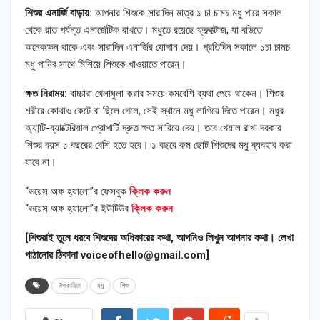
শিশুর এনার্জি বাড়ায়:
আপনার শিশুকে সারাদিন মাত্র ১ চা চামচ মধু পারে সকাল
থেকে রাত পর্যন্ত এনার্জেটিক রাখতে। মধুতে রয়েছে ফ্রুক্টোজ, যা বডিতে
অনেকক্ষন থাকে এবং সারাদিন এনার্জির যোগান দেয়। প্রতিদিন সকালে ১চা চামচ
মধু পানির সাথে মিশিয়ে শিশুকে খাওয়াতে পারেন।
ক্ষত নিরাময়:
বাচ্চারা খেলাধুলা করার সময়ে কমবেশি ব্যথা পেয়ে থাকেন। শিশুর
শরীরে কোথাও কেটে বা ছিলে গেলে, সেই স্থানে মধু লাগিয়ে দিতে পারেন। মধুর
অ্যান্টি-ব্যাক্টেরিয়াল প্রোপার্টি দ্রুত ক্ষত সারিয়ে দেয়। তবে খেয়াল রাখা দরকার
শিশুর বয়স ১ বছরের বেশি হতে হবে। ১ বছরে কম ছোট শিশুদের মধু ব্যবহার করা
যাবে না।
“ভয়েস অফ হ্যালো”র ফেসবুক
ক্লিক করুন
“ভয়েস অফ হ্যালো”র ইউটিউব
ক্লিক করুন
[শিশুরাই তুলে ধরবে শিশুদের অধিকারের কথা, আপনিও লিখুন আপনার কথা। লেখা
পাঠানোর ঠিকানা voiceofhello@gmail.com]
উপকারিতা
মধু
শিশু