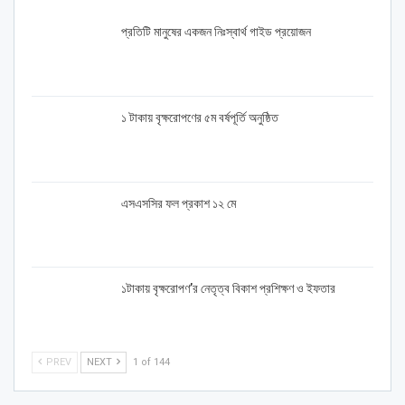
প্রতিটি মানুষের একজন নিঃস্বার্থ গাইড প্রয়োজন
১ টাকায় বৃক্ষরোপণের ৫ম বর্ষপূর্তি অনুষ্ঠিত
এসএসসির ফল প্রকাশ ১২ মে
১টাকায় বৃক্ষরোপণ’র নেতৃত্ব বিকাশ প্রশিক্ষণ ও ইফতার
PREV
NEXT
1 of 144