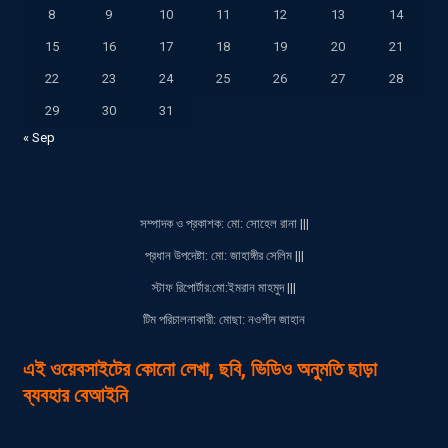
8
9
10
11
12
13
14
15
16
17
18
19
20
21
22
23
24
25
26
27
28
29
30
31
« Sep
সম্পাদক ও প্রকাশক: মো: সোহেল রানা |||
প্রধান উপদেষ্টা: মো: জাহাঙ্গীর সেলিম |||
স্টাফ রিপোর্টার:মো:ইমরান মাহমুদ |||
টিম পরিচালনাকারী: মোছা: নওশীন জাহান
এই ওয়েবসাইটের কোনো লেখা, ছবি, ভিডিও অনুমতি ছাড়া
ব্যবহার বেআইনি