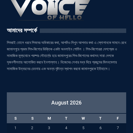
আমাদের সম্পর্কে
শিশুরাই তোলে ধরবে শিশুদের অধিকারের কথা, আপনিও লিখুন আপনার কথা এ স্লোগানকে সামনে রেখে
জামালপুরে প্রথম শিশু-কিশোর ভিক্তিক একটা অনলাইন পোর্টাল । শিশু-কিশোররা দেশপ্রেম ও
সামাজিক মূল্যবোধে পরষ্পর সৌহার্দ্যে হয়ে জামালপুরের শিশু-কিশোদের কথাসহ সারা দেশকে
সৃজনশীলতায় আলোকিত করবে ইনশাল্লাহ। নিজেদের লেখার মধ্য দিয়ে প্রজন্মের মিলনমেলায়
সামাজিক উন্নয়নের চেতনায় এক অনন্য দৃষ্টান্ত স্থাপন করবো জামালপুরকে ইতিহাসে।
August 2026
S
S
M
T
W
T
F
1
2
3
4
5
6
7